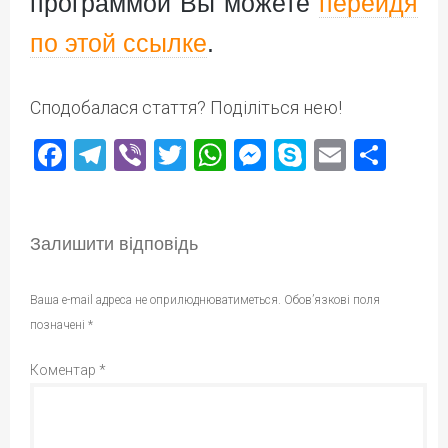
программой Вы можете
перейдя
по этой ссылке
.
Сподобалася стаття? Поділіться нею!
Facebook
Telegram
Viber
Twitter
WhatsApp
Messenger
Skype
Email
Под
Залишити відповідь
Ваша e-mail адреса не оприлюднюватиметься.
Обов’язкові поля
позначені
*
Коментар
*