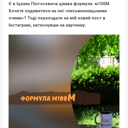
Є в Іцхака Пінтосевича цікава формула: м100М.
Хочете подивитися на неї «письменницькими
очима»? Тоді переходьте на мій новий пост в
Інстаграмі, натиснувши на картинку: