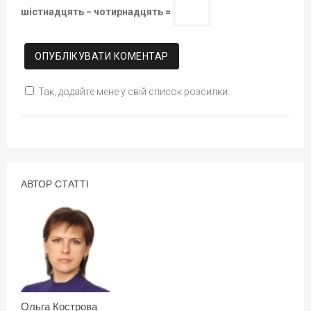
шістнадцять − чотирнадцять =
Так, додайте мене у свій список розсилки.
АВТОР СТАТТІ
Ольга Кострова