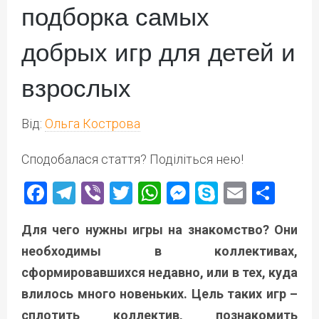
подборка самых
добрых игр для детей и
взрослых
Від:
Ольга Кострова
Сподобалася стаття? Поділіться нею!
Facebook
Telegram
Viber
Twitter
WhatsApp
Messenger
Skype
Email
Под
Для чего нужны игры на знакомство? Они
необходимы в коллективах,
сформировавшихся недавно, или в тех, куда
влилось много новеньких.
Цель таких игр –
сплотить коллектив, познакомить