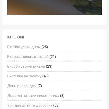
КАТЕГОРІЇ
Біблійні уроки дітям
(25)
Біографії великих людей
(21)
Вироби своїми руками
(23)
Вчителям на замітку
(45)
День у календарі
(7)
Дорожні нотатки письменника
(3)
Ігри для дітей та дорослих
(38)