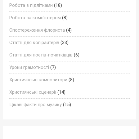
Робота з підлітками
(18)
Робота за комп'ютером
(8)
Спостереження флориста
(4)
Статті для копірайтерів
(33)
Статті для поетів-початківців
(6)
Уроки грамотності
(7)
Християнські композитори
(8)
Християнські сценарії
(14)
Цікаві факти про музику
(15)