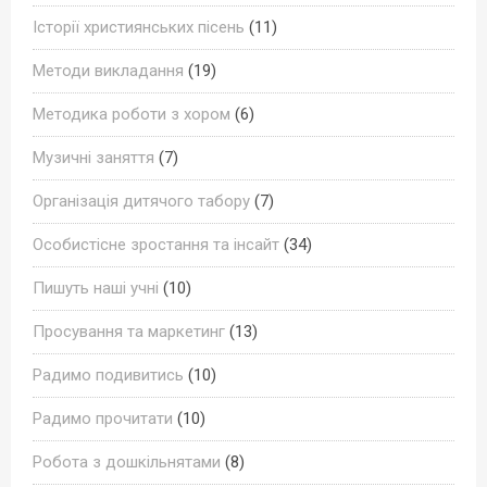
Історії християнських пісень
(11)
Методи викладання
(19)
Методика роботи з хором
(6)
Музичні заняття
(7)
Організація дитячого табору
(7)
Особистісне зростання та інсайт
(34)
Пишуть наші учні
(10)
Просування та маркетинг
(13)
Радимо подивитись
(10)
Радимо прочитати
(10)
Робота з дошкільнятами
(8)