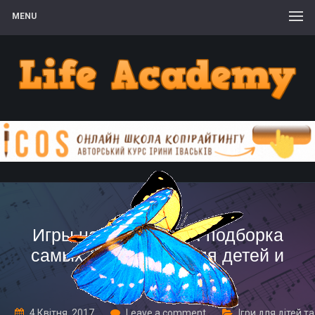
MENU
Игры на знакомство: подборка
самых добрых игр для детей и
взрослых
4 Квітня, 2017
Leave a comment
Ігри для дітей та