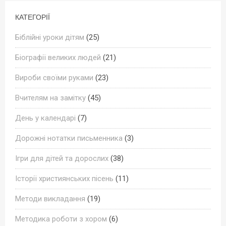
КАТЕГОРІЇ
Біблійні уроки дітям
(25)
Біографії великих людей
(21)
Вироби своїми руками
(23)
Вчителям на замітку
(45)
День у календарі
(7)
Дорожні нотатки письменника
(3)
Ігри для дітей та дорослих
(38)
Історії християнських пісень
(11)
Методи викладання
(19)
Методика роботи з хором
(6)