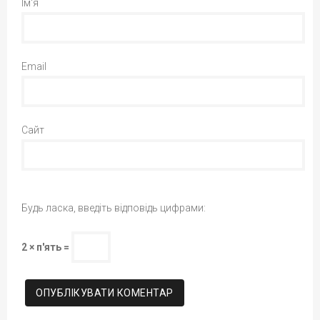
Ім'я
Email
Сайт
Будь ласка, введіть відповідь цифрами:
2 × п'ять =