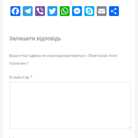
Facebook
Telegram
Viber
Twitter
WhatsApp
Messenger
Skype
Email
Под
Залишити відповідь
Ваша e-mail адреса не оприлюднюватиметься.
Обов’язкові поля
позначені
*
Коментар
*