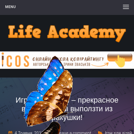
MENU
Игры ледоколы – прекрасное
время, чтобы выползти из
ракушки!
4 Травня, 2017
Leave a comment
Ігри для дітей