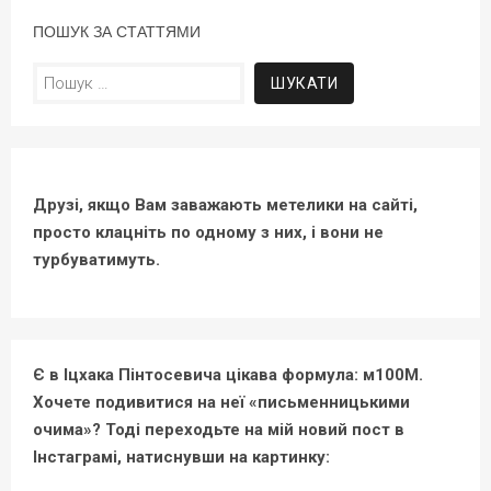
ПОШУК ЗА СТАТТЯМИ
Пошук:
Друзі, якщо Вам заважають метелики на сайті,
просто клацніть по одному з них, і вони не
турбуватимуть.
Є в Іцхака Пінтосевича цікава формула: м100М.
Хочете подивитися на неї «письменницькими
очима»? Тоді переходьте на мій новий пост в
Інстаграмі, натиснувши на картинку: