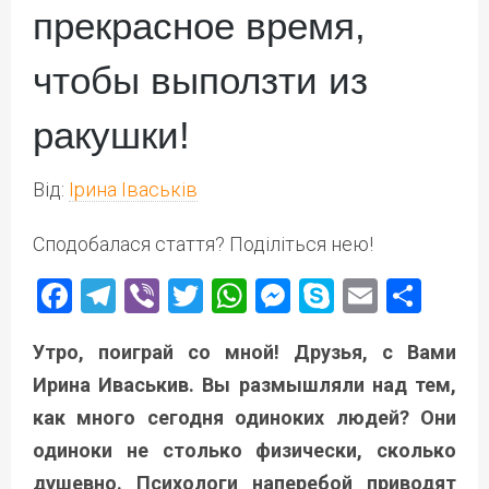
прекрасное время,
чтобы выползти из
ракушки!
Від:
Ірина Іваськів
Сподобалася стаття? Поділіться нею!
Facebook
Telegram
Viber
Twitter
WhatsApp
Messenger
Skype
Email
Под
Утро, поиграй со мной! Друзья, с Вами
Ирина Иваськив. Вы размышляли над тем,
как много сегодня одиноких людей? Они
одиноки не столько физически, сколько
душевно. Психологи наперебой приводят