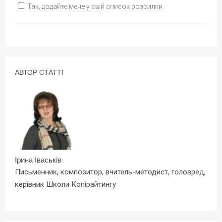
Так, додайте мене у свій список розсилки.
АВТОР СТАТТІ
Ірина Іваськів
Письменник, композитор, вчитель-методист, головред,
керівник Школи Копірайтингу