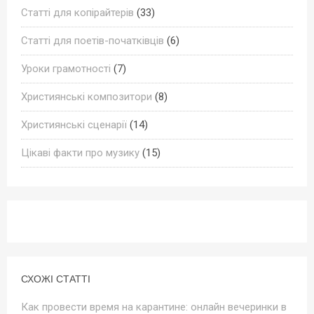
Статті для копірайтерів
(33)
Статті для поетів-початківців
(6)
Уроки грамотності
(7)
Християнські композитори
(8)
Християнські сценарії
(14)
Цікаві факти про музику
(15)
СХОЖІ СТАТТІ
Как провести время на карантине: онлайн вечеринки в