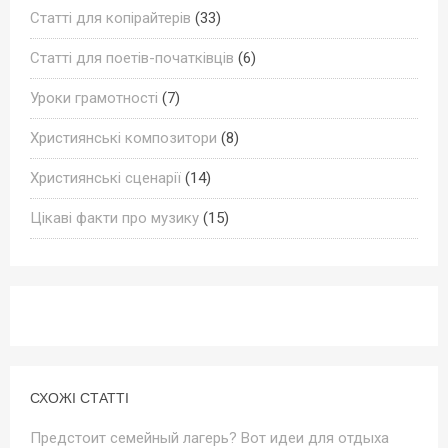
Статті для копірайтерів
(33)
Статті для поетів-початківців
(6)
Уроки грамотності
(7)
Християнські композитори
(8)
Християнські сценарії
(14)
Цікаві факти про музику
(15)
СХОЖІ СТАТТІ
Предстоит семейный лагерь? Вот идеи для отдыха