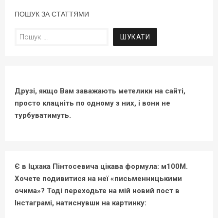
ПОШУК ЗА СТАТТЯМИ
Пошук:
Друзі, якщо Вам заважають метелики на сайті,
просто клацніть по одному з них, і вони не
турбуватимуть.
Є в Іцхака Пінтосевича цікава формула: м100М.
Хочете подивитися на неї «письменницькими
очима»? Тоді переходьте на мій новий пост в
Інстаграмі, натиснувши на картинку: