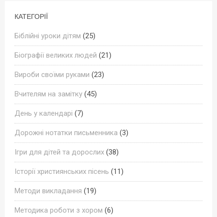
КАТЕГОРІЇ
Біблійні уроки дітям
(25)
Біографії великих людей
(21)
Вироби своїми руками
(23)
Вчителям на замітку
(45)
День у календарі
(7)
Дорожні нотатки письменника
(3)
Ігри для дітей та дорослих
(38)
Історії християнських пісень
(11)
Методи викладання
(19)
Методика роботи з хором
(6)