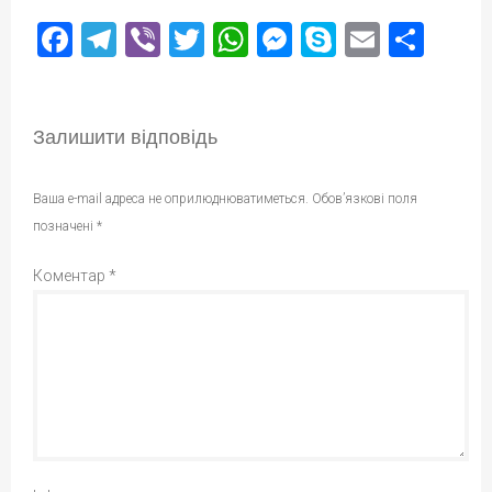
Facebook
Telegram
Viber
Twitter
WhatsApp
Messenger
Skype
Email
Под
Залишити відповідь
Ваша e-mail адреса не оприлюднюватиметься.
Обов’язкові поля
позначені
*
Коментар
*