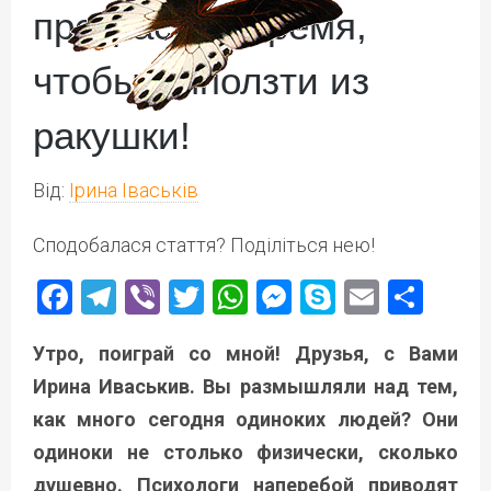
прекрасное время,
чтобы выползти из
ракушки!
Від:
Ірина Іваськів
Сподобалася стаття? Поділіться нею!
Facebook
Telegram
Viber
Twitter
WhatsApp
Messenger
Skype
Email
Под
Утро, поиграй со мной! Друзья, с Вами
Ирина Иваськив. Вы размышляли над тем,
как много сегодня одиноких людей? Они
одиноки не столько физически, сколько
душевно. Психологи наперебой приводят