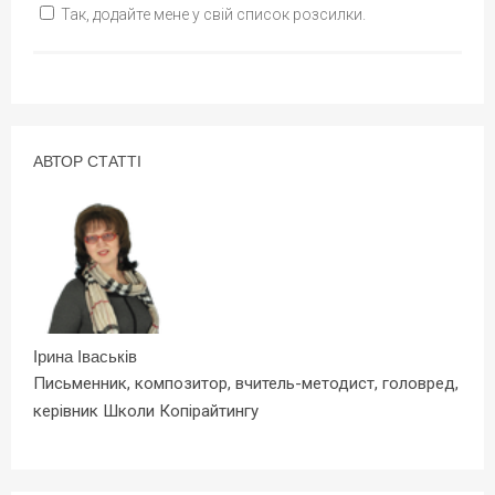
Так, додайте мене у свій список розсилки.
АВТОР СТАТТІ
Ірина Іваськів
Письменник, композитор, вчитель-методист, головред,
керівник Школи Копірайтингу