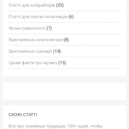
Статті для копірайтерів
(33)
Статті для поетів-початківців
(6)
Уроки грамотності
(7)
Християнські композитори
(8)
Християнські сценарії
(14)
Цікаві факти про музику
(15)
СХОЖІ СТАТТІ
Всё про семейные традиции: 100+ идей, чтобы