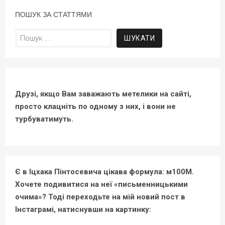
ПОШУК ЗА СТАТТЯМИ
Пошук:
Друзі, якщо Вам заважають метелики на сайті,
просто клацніть по одному з них, і вони не
турбуватимуть.
Є в Іцхака Пінтосевича цікава формула: м100М.
Хочете подивитися на неї «письменницькими
очима»? Тоді переходьте на мій новий пост в
Інстаграмі, натиснувши на картинку: