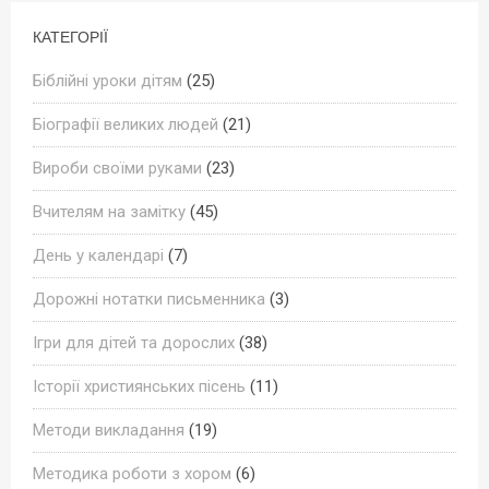
КАТЕГОРІЇ
Біблійні уроки дітям
(25)
Біографії великих людей
(21)
Вироби своїми руками
(23)
Вчителям на замітку
(45)
День у календарі
(7)
Дорожні нотатки письменника
(3)
Ігри для дітей та дорослих
(38)
Історії християнських пісень
(11)
Методи викладання
(19)
Методика роботи з хором
(6)