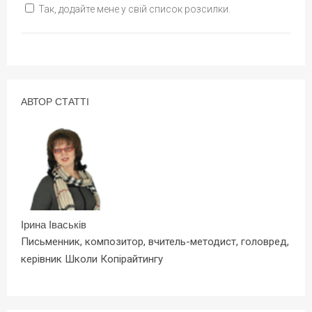
Так, додайте мене у свій список розсилки.
АВТОР СТАТТІ
Ірина Іваськів
Письменник, композитор, вчитель-методист, головред,
керівник Школи Копірайтингу