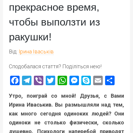
прекрасное время,
чтобы выползти из
ракушки!
Від:
Ірина Іваськів
Сподобалася стаття? Поділіться нею!
Facebook
Telegram
Viber
Twitter
WhatsApp
Messenger
Skype
Email
Под
Утро, поиграй со мной! Друзья, с Вами
Ирина Иваськив. Вы размышляли над тем,
как много сегодня одиноких людей? Они
одиноки не столько физически, сколько
душевно. Психологи наперебой приводят