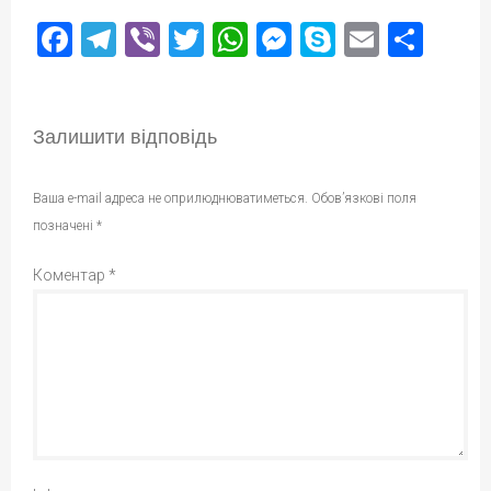
Facebook
Telegram
Viber
Twitter
WhatsApp
Messenger
Skype
Email
Под
Залишити відповідь
Ваша e-mail адреса не оприлюднюватиметься.
Обов’язкові поля
позначені
*
Коментар
*