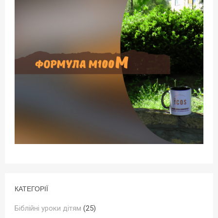
КАТЕГОРІЇ
Біблійні уроки дітям
(25)