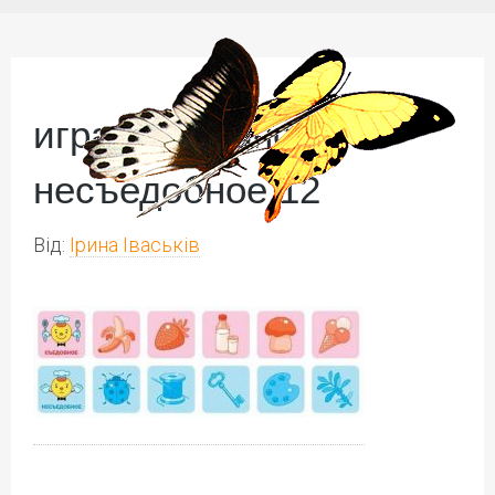
игра съедобное-
несъедобное 12
Від:
Ірина Іваськів