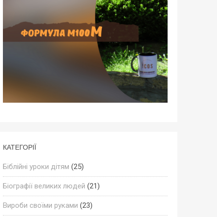
КАТЕГОРІЇ
Біблійні уроки дітям
(25)
Біографії великих людей
(21)
Вироби своїми руками
(23)