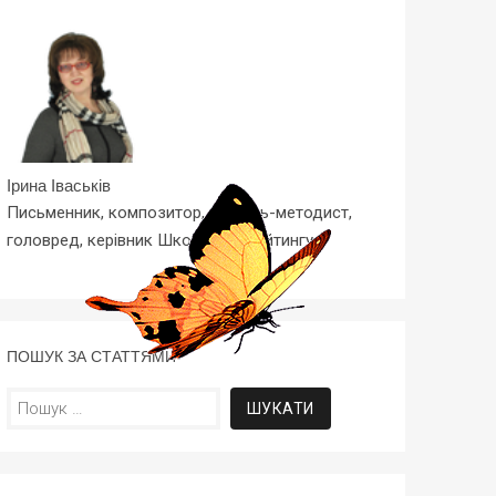
Ірина Іваськів
Письменник, композитор, вчитель-методист,
головред, керівник Школи Копірайтингу
ПОШУК ЗА СТАТТЯМИ
Пошук: