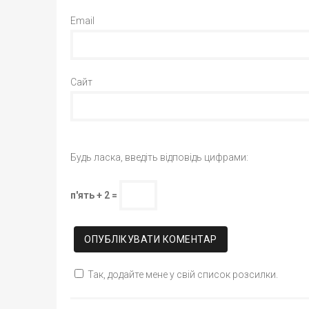
Email
Сайт
Будь ласка, введіть відповідь цифрами:
п'ять + 2 =
Так, додайте мене у свій список розсилки.