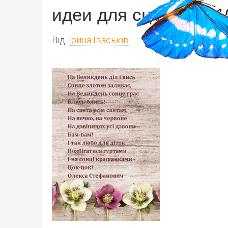
идеи для сценария 1
Від:
Ірина Іваськів