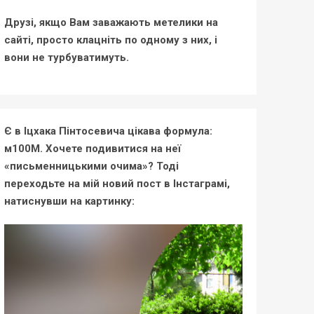
Друзі, якщо Вам заважають метелики на
сайті, просто клацніть по одному з них, і
вони не турбуватимуть.
Є в Іцхака Пінтосевича цікава формула:
м100М. Хочете подивитися на неї
«письменницькими очима»? Тоді
переходьте на мій новий пост в Інстаграмі,
натиснувши на картинку: