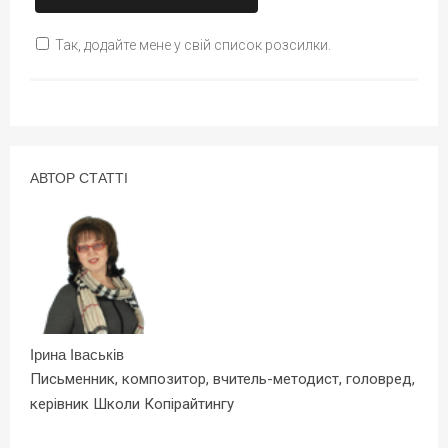
Так, додайте мене у свій список розсилки.
АВТОР СТАТТІ
Ірина Іваськів
Письменник, композитор, вчитель-методист, головред,
керівник Школи Копірайтингу