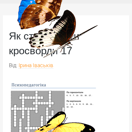
Як створювати
кросворди 17
Від:
Ірина Іваськів