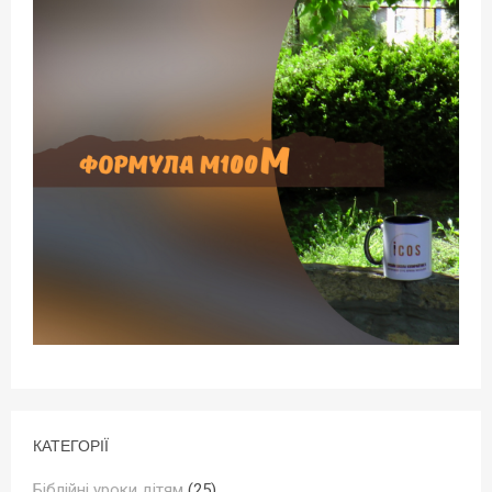
КАТЕГОРІЇ
Біблійні уроки дітям
(25)