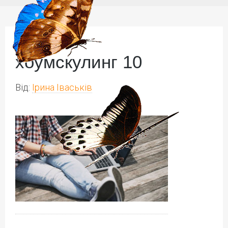
хоумскулинг 10
Від:
Ірина Іваськів