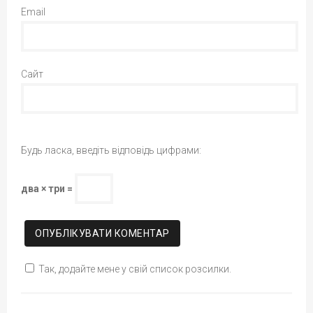
Email
Сайт
Будь ласка, введіть відповідь цифрами:
два × три =
Так, додайте мене у свій список розсилки.