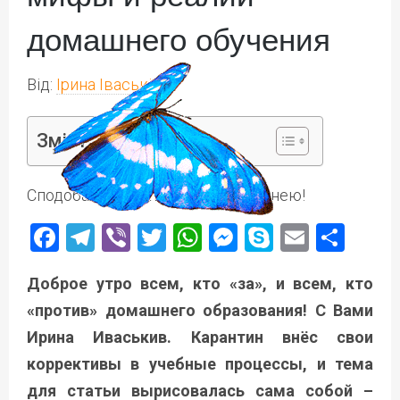
домашнего обучения
Від:
Ірина Іваськів
Зміст
Сподобалася стаття? Поділіться нею!
Facebook
Telegram
Viber
Twitter
WhatsApp
Messenger
Skype
Email
Под
Доброе утро всем, кто «за», и всем, кто
«против» домашнего образования! С Вами
Ирина Иваськив. Карантин внёс свои
коррективы в учебные процессы, и тема
для статьи вырисовалась сама собой –