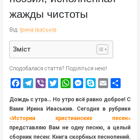
жажды чистоты
Від:
Ірина Іваськів
Зміст
Сподобалася стаття? Поділіться нею!
Facebook
Telegram
Viber
Twitter
WhatsApp
Messenger
Skype
Email
Под
Дождь с утра… Но утро всё равно доброе! С
Вами Ирина Иваськив. Сегодня в рубрике
«Истории христианских песен»
представляю Вам не одну песню, а целый
сборник песен: Книга скорбных песнопений.