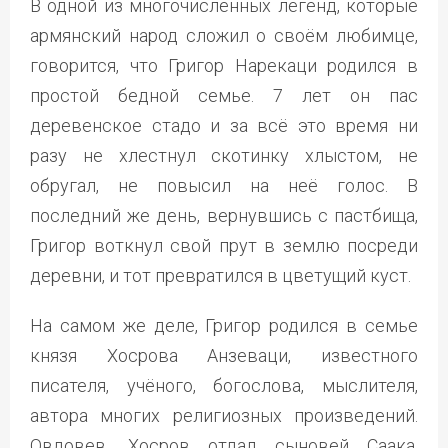
В одной из многочисленных легенд, которые
армянский народ сложил о своём любимце,
говорится, что Григор Нарекаци родился в
простой бедной семье. 7 лет он пас
деревенское стадо и за всё это время ни
разу не хлестнул скотинку хлыстом, не
обругал, не повысил на неё голос. В
последний же день, вернувшись с пастбища,
Григор воткнул свой прут в землю посреди
деревни, и тот превратился в цветущий куст.
На самом же деле, Григор родился в семье
князя Хосрова Анзеваци, известного
писателя, учёного, богослова, мыслителя,
автора многих религиозных произведений.
Овдовев, Хосров отдал сыновей Саака,