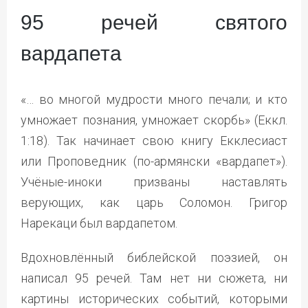
95 речей святого
вардапета
«… во многой мудрости много печали; и кто
умножает познания, умножает скорбь» (Еккл.
1:18). Так начинает свою книгу Екклесиаст
или Проповедник (по-армянски «вардапет»).
Учёные-иноки призваны наставлять
верующих, как царь Соломон. Григор
Нарекаци был вардапетом.
Вдохновлённый библейской поэзией, он
написал 95 речей. Там нет ни сюжета, ни
картины исторических событий, которыми