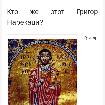
Кто же этот Григор
Нарекаци?
Григ
о
р