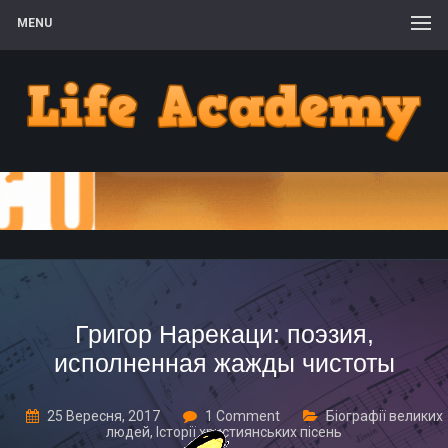
MENU
Григор Нарекаци: поэзия,
исполненная жажды чистоты
25 Вересня, 2017
1 Comment
Біографії великих
людей
,
Історії християнських пісень