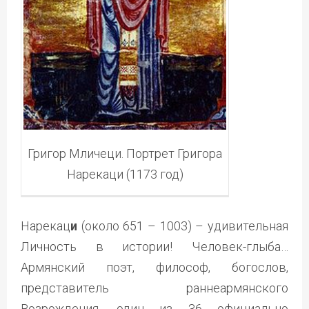
Григор Мличеци. Портрет Григора
Нарекаци (1173 год)
Нарекац
и
(около 651 – 1003) – удивительная
Личность в истории! Человек-глыба…
Армянский поэт, философ, богослов,
представитель раннеармянского
Возрождения, один из 36 официально