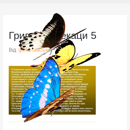
Григор Нарекаци 5
Від:
Ірина Іваськів