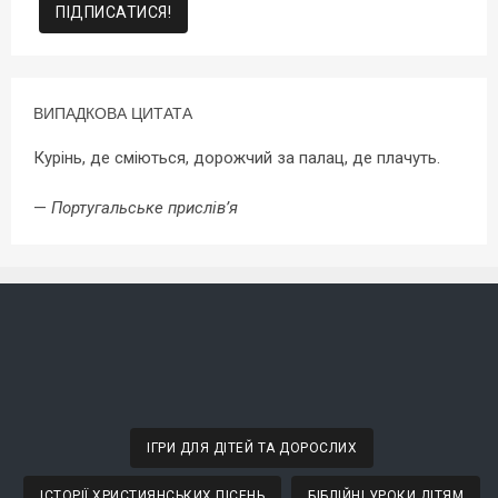
ВИПАДКОВА ЦИТАТА
Курінь, де сміються, дорожчий за палац, де плачуть.
—
Португальське прислів’я
ІГРИ ДЛЯ ДІТЕЙ ТА ДОРОСЛИХ
ІСТОРІЇ ХРИСТИЯНСЬКИХ ПІСЕНЬ
БІБЛІЙНІ УРОКИ ДІТЯМ