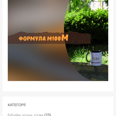
КАТЕГОРІЇ
Біблійні уроки дітям
(25)