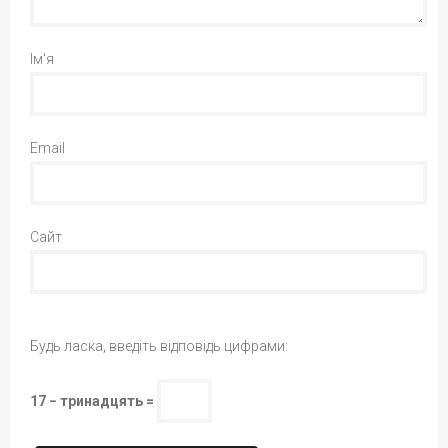
Ім'я
Email
Сайт
Будь ласка, введіть відповідь цифрами:
17 − тринадцять =