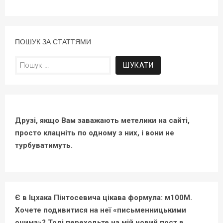
ПОШУК ЗА СТАТТЯМИ
Пошук:
Друзі, якщо Вам заважають метелики на сайті,
просто клацніть по одному з них, і вони не
турбуватимуть.
Є в Іцхака Пінтосевича цікава формула: м100М.
Хочете подивитися на неї «письменницькими
очима»? Тоді переходьте на мій новий пост в