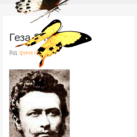
Геза Зичи 1
Від:
Ірина Іваськів