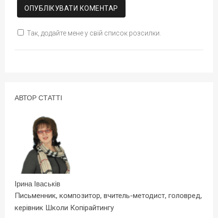
Так, додайте мене у свій список розсилки.
АВТОР СТАТТІ
Ірина Іваськів
Письменник, композитор, вчитель-методист, головред,
керівник Школи Копірайтингу