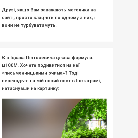
Друзі, якщо Вам заважають метелики на
сайті, просто клацніть по одному з них, і
вони не турбуватимуть.
Є в Іцхака Пінтосевича цікава формула:
м100М. Хочете подивитися на неї
«письменницькими очима»? Тоді
переходьте на мій новий пост в Інстаграмі,
натиснувши на картинку: