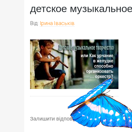
детское музыкальное
Від:
Ірина Іваськів
Залишити відповідь