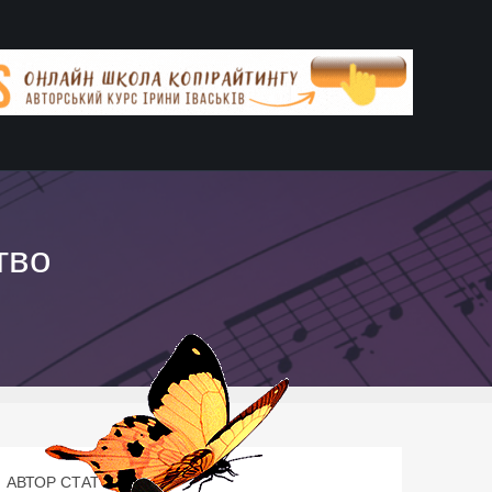
тво
АВТОР СТАТТІ