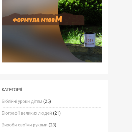
КАТЕГОРІЇ
Біблійні уроки дітям
(25)
Біографії великих людей
(21)
Вироби своїми руками
(23)