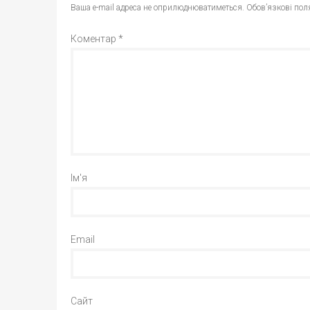
Ваша e-mail адреса не оприлюднюватиметься.
Обов’язкові пол
Коментар
*
Ім'я
Email
Сайт