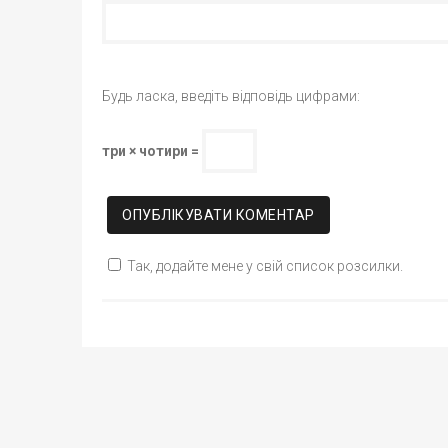
Будь ласка, введіть відповідь цифрами:
три × чотири =
Так, додайте мене у свій список розсилки.