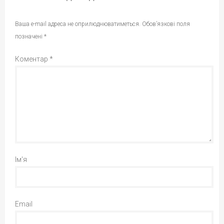
Ваша e-mail адреса не оприлюднюватиметься.
Обов’язкові поля
позначені
*
Коментар
*
Ім'я
Email