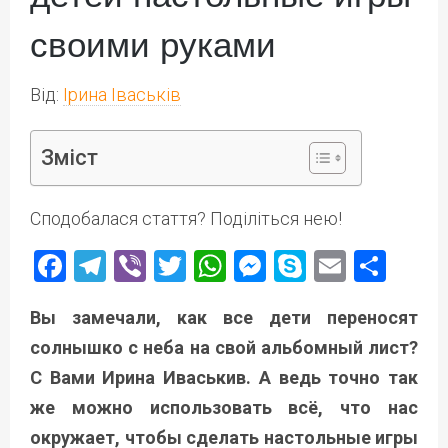
своими руками
Від:
Ірина Іваськів
Зміст
Сподобалася стаття? Поділіться нею!
Facebook
Telegram
Viber
Twitter
WhatsApp
Messenger
Skype
Email
Под
Вы замечали, как все дети переносят
солнышко с неба на свой альбомный лист?
С Вами Ирина Иваськив. А ведь точно так
же можно использовать всё, что нас
окружает, чтобы сделать настольные игры