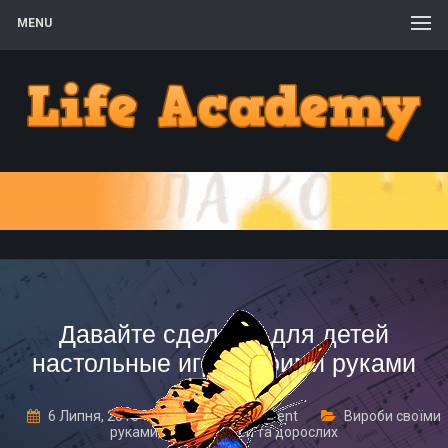
MENU
Давайте сделаем для детей
настольные игры своими руками
6 Липня, 2018
Leave a comment
Вироби своїми
руками
,
Ігри для дітей та дорослих