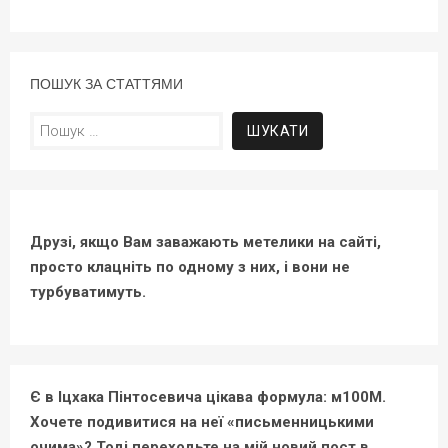
ПОШУК ЗА СТАТТЯМИ
Пошук:
Друзі, якщо Вам заважають метелики на сайті,
просто клацніть по одному з них, і вони не
турбуватимуть.
Є в Іцхака Пінтосевича цікава формула: м100М.
Хочете подивитися на неї «письменницькими
очима»? Тоді переходьте на мій новий пост в