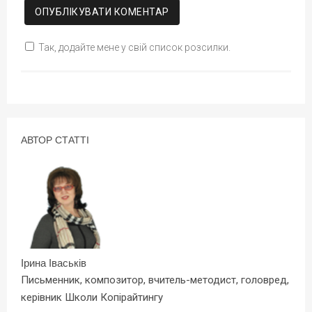
Так, додайте мене у свій список розсилки.
АВТОР СТАТТІ
Ірина Іваськів
Письменник, композитор, вчитель-методист, головред,
керівник Школи Копірайтингу