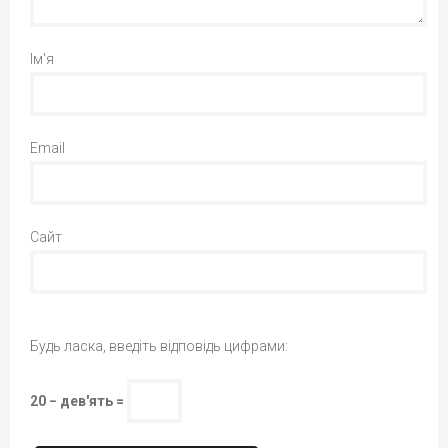
Ім'я
Email
Сайт
Будь ласка, введіть відповідь цифрами:
20 − дев'ять =