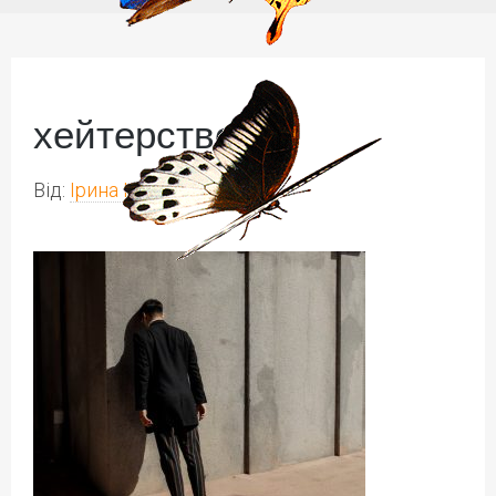
хейтерство 3
Від:
Ірина Іваськів