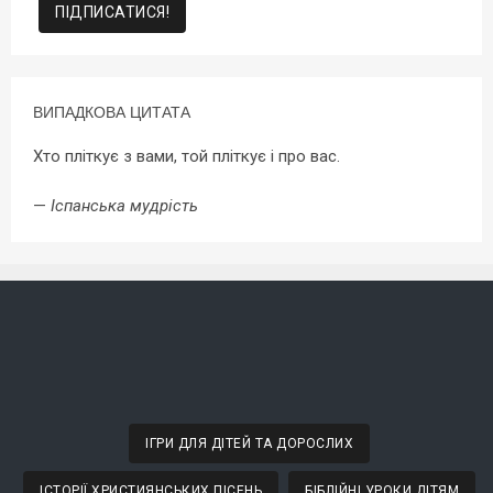
ВИПАДКОВА ЦИТАТА
Хто пліткує з вами, той пліткує і про вас.
—
Іспанська мудрість
ІГРИ ДЛЯ ДІТЕЙ ТА ДОРОСЛИХ
ІСТОРІЇ ХРИСТИЯНСЬКИХ ПІСЕНЬ
БІБЛІЙНІ УРОКИ ДІТЯМ