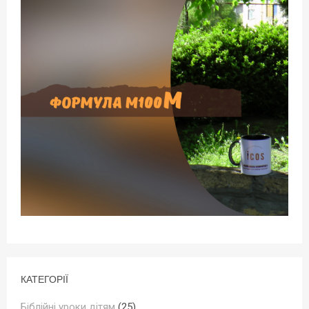
КАТЕГОРІЇ
Біблійні уроки дітям
(25)