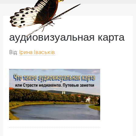
аудиовизуальная карта
Від:
Ірина Іваськів