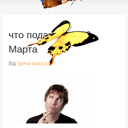
что подарить на 8
Марта
Від:
Ірина Іваськів