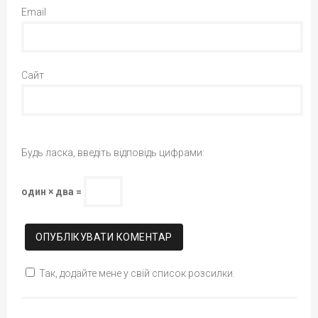
Email
Сайт
Будь ласка, введіть відповідь цифрами:
один × два =
Так, додайте мене у свій список розсилки.