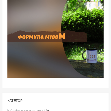
КАТЕГОРІЇ
Біблійні уроки дітям
(25)