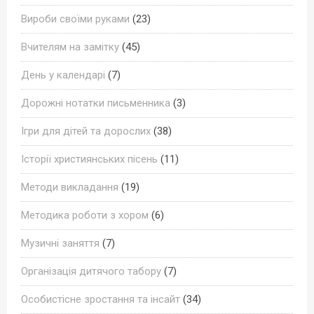
Вироби своїми руками
(23)
Вчителям на замітку
(45)
День у календарі
(7)
Дорожні нотатки письменника
(3)
Ігри для дітей та дорослих
(38)
Історії християнських пісень
(11)
Методи викладання
(19)
Методика роботи з хором
(6)
Музичні заняття
(7)
Організація дитячого табору
(7)
Особистісне зростання та інсайт
(34)