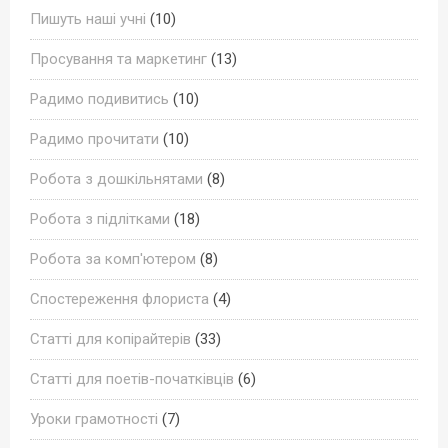
Пишуть наші учні
(10)
Просування та маркетинг
(13)
Радимо подивитись
(10)
Радимо прочитати
(10)
Робота з дошкільнятами
(8)
Робота з підлітками
(18)
Робота за комп'ютером
(8)
Спостереження флориста
(4)
Статті для копірайтерів
(33)
Статті для поетів-початківців
(6)
Уроки грамотності
(7)