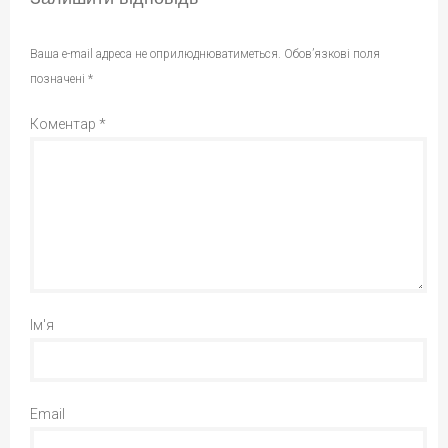
Ваша e-mail адреса не оприлюднюватиметься.
Обов’язкові поля
позначені
*
Коментар
*
Ім'я
Email