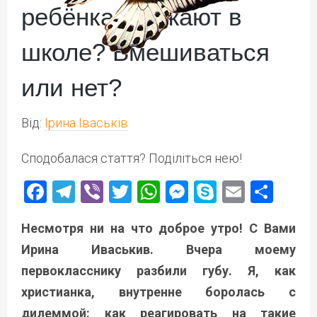
ребёнка обижают в
школе? Вмешиваться
или нет?
Від:
Ірина Іваськів
Сподобалася стаття? Поділіться нею!
Facebook
Telegram
Viber
Twitter
WhatsApp
Messenger
Skype
Email
Под
Несмотря ни на что доброе утро! С Вами
Ирина Иваськив. Вчера моему
первокласснику разбили губу. Я, как
христианка, внутренне боролась с
дилеммой: как реагировать на такие