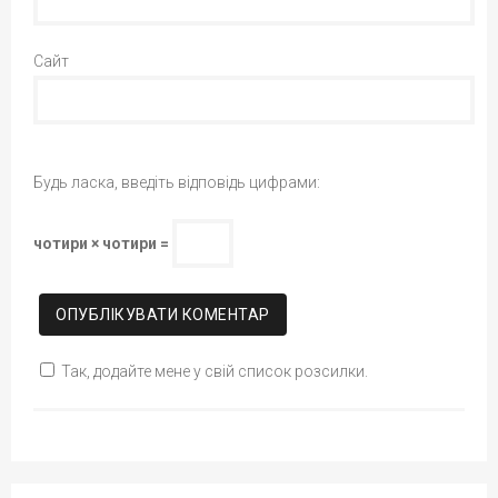
Сайт
Будь ласка, введіть відповідь цифрами:
чотири × чотири =
Так, додайте мене у свій список розсилки.