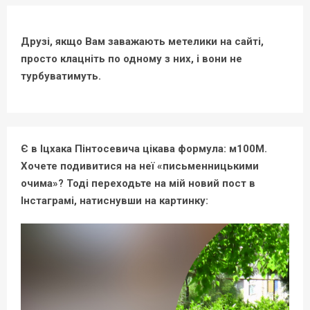
Друзі, якщо Вам заважають метелики на сайті,
просто клацніть по одному з них, і вони не
турбуватимуть.
Є в Іцхака Пінтосевича цікава формула: м100М.
Хочете подивитися на неї «письменницькими
очима»? Тоді переходьте на мій новий пост в
Інстаграмі, натиснувши на картинку: