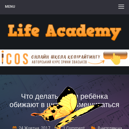
MENU
Что делать, если ребёнка
обижают в школе? Вмешиваться
или нет?
24 Жовтня, 2017
1 Comment
Вчителям на