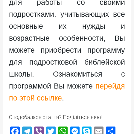
для работы со своими
подростками, учитывающих все
основные их нужды и
возрастные особенности, Вы
можете приобрести программу
для подростковой библейской
школы. Ознакомиться с
программой Вы можете
перейдя
по этой ссылке
.
Сподобалася стаття? Поділіться нею!
Facebook
Telegram
Viber
Twitter
WhatsApp
Messenger
Skype
Email
Под