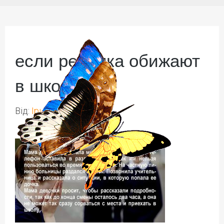
если ребенка обижают
в школе 2
Від:
Ірина Іваськів