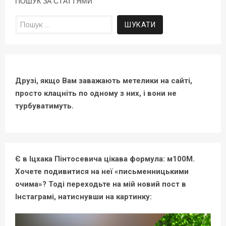
ПОШУК ЗА СТАТТЯМИ
Пошук:
Друзі, якщо Вам заважають метелики на сайті,
просто клацніть по одному з них, і вони не
турбуватимуть.
Є в Іцхака Пінтосевича цікава формула: м100М.
Хочете подивитися на неї «письменницькими
очима»? Тоді переходьте на мій новий пост в
Інстаграмі, натиснувши на картинку: