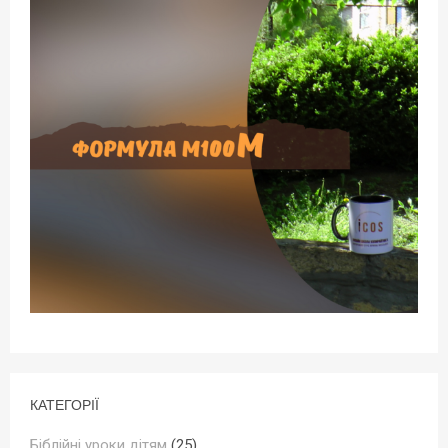
КАТЕГОРІЇ
Біблійні уроки дітям
(25)