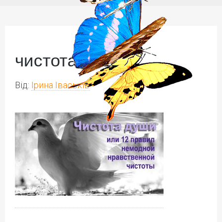
чистота души
Від:
Ірина Іваськів