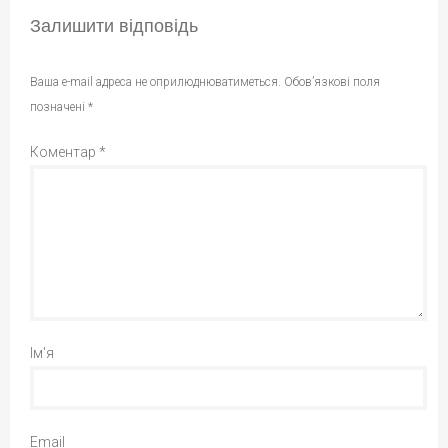
Залишити відповідь
Ваша e-mail адреса не оприлюднюватиметься.
Обов’язкові поля
позначені
*
Коментар
*
Ім'я
Email