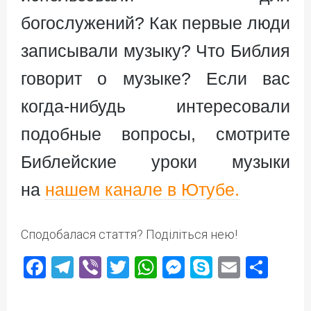
богослужений? Как первые люди
записывали музыку? Что Библия
говорит о музыке? Если вас
когда-нибудь интересовали
подобные вопросы, смотрите
Библейские уроки музыки
на
нашем канале в Ютубе.
Сподобалася стаття? Поділіться нею!
Facebook
Telegram
Viber
Twitter
WhatsApp
Messenger
Skype
Email
Под