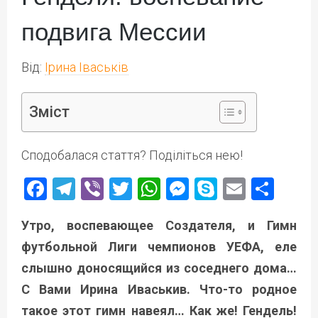
подвига Мессии
Від:
Ірина Іваськів
Зміст
Сподобалася стаття? Поділіться нею!
Facebook
Telegram
Viber
Twitter
WhatsApp
Messenger
Skype
Email
Под
Утро, воспевающее Создателя, и Гимн
футбольной Лиги чемпионов УЕФА, еле
слышно доносящийся из соседнего дома…
С Вами Ирина Иваськив. Что-то родное
такое этот гимн навеял… Как же! Гендель!