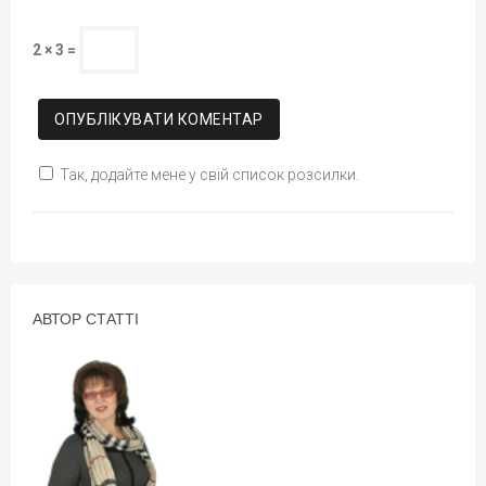
2 × 3 =
Так, додайте мене у свій список розсилки.
АВТОР СТАТТІ