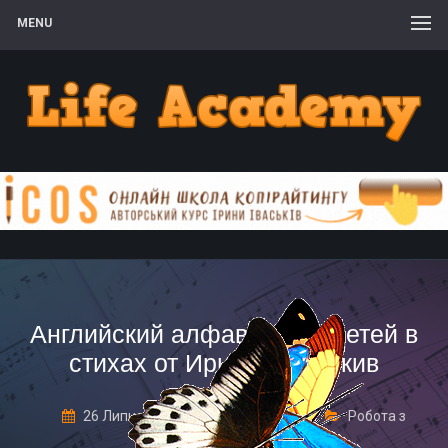
MENU
Английский алфавит для детей в
стихах от Ирины Иваськив
26 Липня, 2017
1 Comment
Робота з
дошкільнятами