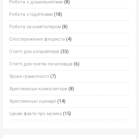
Робота з дошкільнятами
(8)
Робота з підлітками
(18)
Робота за комп'ютером
(8)
Спостереження флориста
(4)
Статті для копірайтерів
(33)
Статті для поетів-початківців
(6)
Уроки грамотності
(7)
Християнські композитори
(8)
Християнські сценарії
(14)
Цікаві факти про музику
(15)