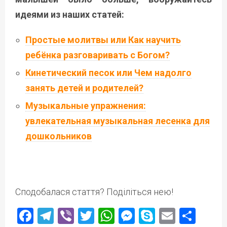
идеями из наших статей:
Простые молитвы или Как научить
ребёнка разговаривать с Богом?
Кинетический песок или Чем надолго
занять детей и родителей?
Музыкальные упражнения:
увлекательная музыкальная лесенка для
дошкольников
Сподобалася стаття? Поділіться нею!
Facebook
Telegram
Viber
Twitter
WhatsApp
Messenger
Skype
Email
Под