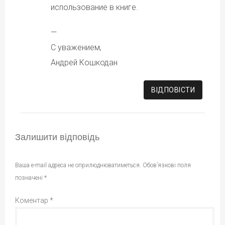
использование в книге.
—
С уважением,
Андрей Кошкодан
ВІДПОВІCТИ
Залишити відповідь
Ваша e-mail адреса не оприлюднюватиметься.
Обов’язкові поля
позначені
*
Коментар
*