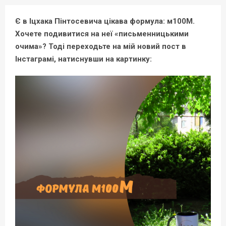
Є в Іцхака Пінтосевича цікава формула: м100М.
Хочете подивитися на неї «письменницькими
очима»? Тоді переходьте на мій новий пост в
Інстаграмі, натиснувши на картинку: