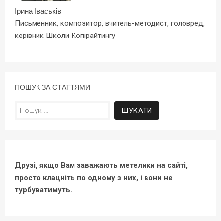
Ірина Іваськів
Письменник, композитор, вчитель-методист, головред,
керівник Школи Копірайтингу
ПОШУК ЗА СТАТТЯМИ
Пошук:
Друзі, якщо Вам заважають метелики на сайті,
просто клацніть по одному з них, і вони не
турбуватимуть.