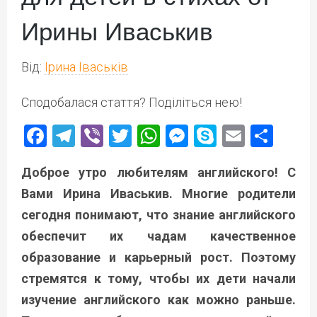
Ирины Иваськив
Від:
Ірина Іваськів
Сподобалася стаття? Поділіться нею!
Facebook
Telegram
Viber
Twitter
WhatsApp
Messenger
Skype
Email
Под
Доброе утро любителям английского! С
Вами Ирина Иваськив. Многие родители
сегодня понимают, что знание английского
обеспечит их чадам качественное
образование и карьерный рост. Поэтому
стремятся к тому, чтобы их дети начали
изучение английского как можно раньше.