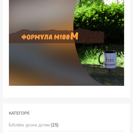
КАТЕГОРІЇ
Біблійні уроки дітям
(25)