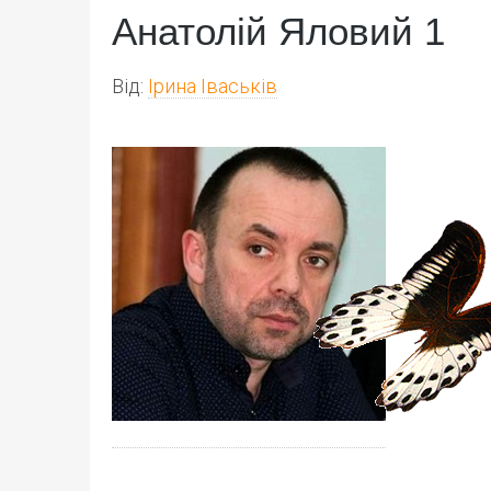
Анатолій Яловий 1
Від:
Ірина Іваськів