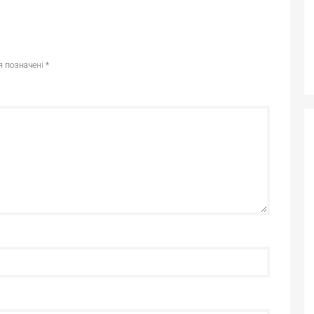
я позначені
*