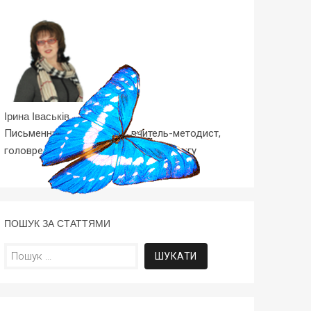
Ірина Іваськів
Письменник, композитор, вчитель-методист,
головред, керівник Школи Копірайтингу
ПОШУК ЗА СТАТТЯМИ
Пошук: