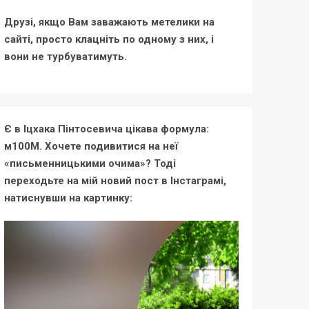
Друзі, якщо Вам заважають метелики на
сайті, просто клацніть по одному з них, і
вони не турбуватимуть.
Є в Іцхака Пінтосевича цікава формула:
м100М. Хочете подивитися на неї
«письменницькими очима»? Тоді
переходьте на мій новий пост в Інстаграмі,
натиснувши на картинку: