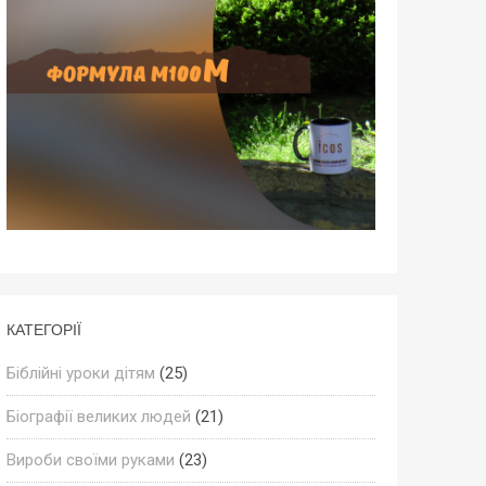
КАТЕГОРІЇ
Біблійні уроки дітям
(25)
Біографії великих людей
(21)
Вироби своїми руками
(23)